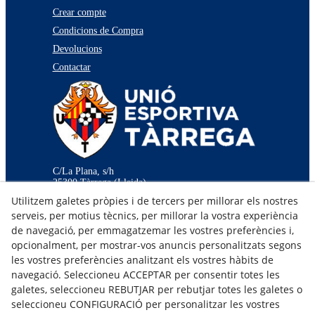
Crear compte
Condicions de Compra
Devolucions
Contactar
C/La Plana, s/h
25300 Tàrrega (Lleida)
973 50 13 03
Utilitzem galetes pròpies i de tercers per millorar els nostres
973 50 13 03
serveis, per motius tècnics, per millorar la vostra experiència
info@uetarrega.cat
de navegació, per emmagatzemar les vostres preferències i,
opcionalment, per mostrar-vos anuncis personalitzats segons
les vostres preferències analitzant els vostres hàbits de
navegació. Seleccioneu ACCEPTAR per consentir totes les
galetes, seleccioneu REBUTJAR per rebutjar totes les galetes o
© 08/2026 Unió Esportiva Tàrrega - Tots els drets reservats.
seleccioneu CONFIGURACIÓ per personalitzar les vostres